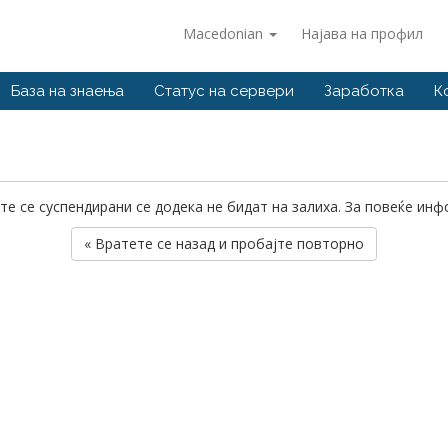
Macedonian
Најава на профил
База на знаења
Статус на сервери
Заработка
К
те се суспендирани се додека не бидат на залиха. За повеќе ин
« Вратете се назад и пробајте повторно