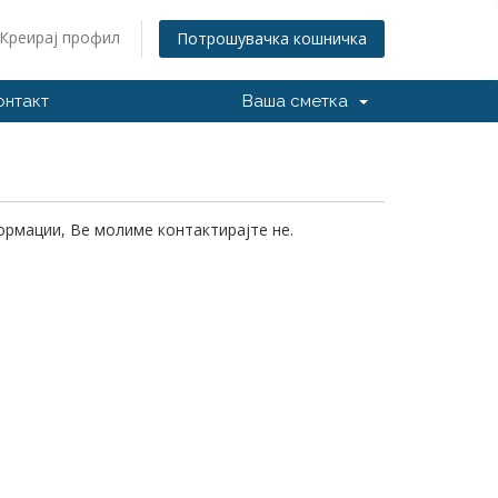
Креирај профил
Потрошувачка кошничка
онтакт
Ваша сметка
формации, Ве молиме контактирајте не.