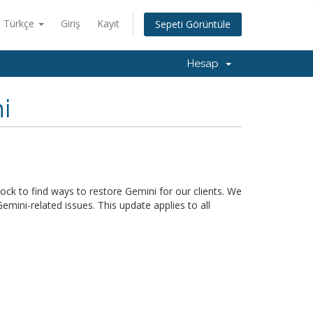
Türkçe
Giriş
Kayıt
Sepeti Görüntüle
Hesap
i
ck to find ways to restore Gemini for our clients. We
mini-related issues. This update applies to all