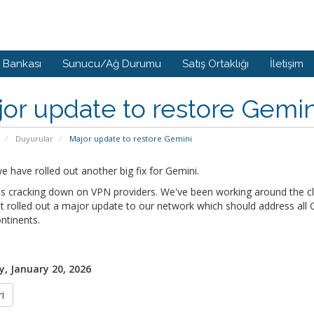
i Bankası
Sunucu/Ağ Durumu
Satış Ortaklığı
İletişim
or update to restore Gemin
Duyurular
Major update to restore Gemini
 have rolled out another big fix for Gemini.
s cracking down on VPN providers. We've been working around the clo
t rolled out a major update to our network which should address all Ge
ntinents.
, January 20, 2026
i