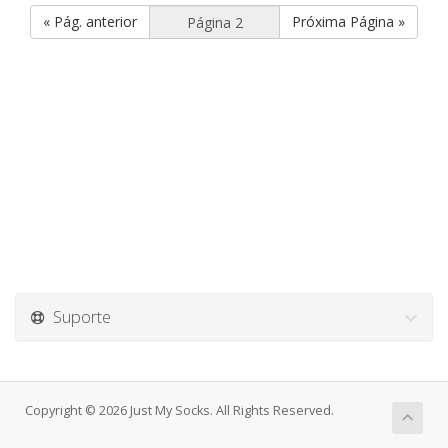
« Pág. anterior
Próxima Página »
Suporte
Copyright © 2026 Just My Socks. All Rights Reserved.