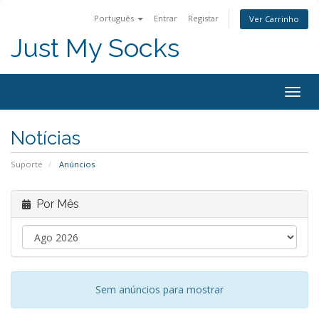
Português
Entrar
Registar
Ver Carrinho
Just My Socks
Togg
navig
Notícias
Suporte
Anúncios
Por Mês
Sem anúncios para mostrar