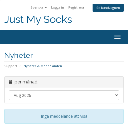
Svenska
Logga in
Registrera
Se kundvagnen
Just My Socks
Togg
navig
Nyheter
Support
Nyheter & Meddelanden
per månad
Inga meddelande att visa