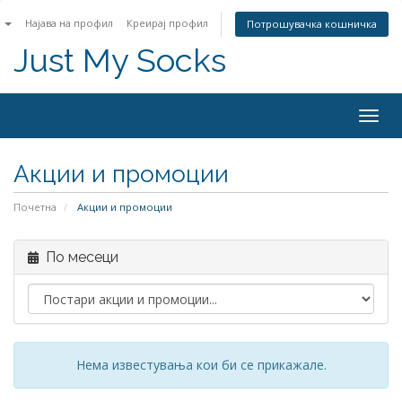
n
Најава на профил
Креирај профил
Потрошувачка кошничка
Just My Socks
Togg
navig
Акции и промоции
Почетна
Акции и промоции
По месеци
Нема известувања кои би се прикажале.