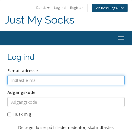
Dansk
Log ind
Register
Vis bestillingskurv
Just My Socks
Togg
navig
Log ind
E-mail adresse
Adgangskode
Husk mig
De tegn du ser på billedet nedenfor, skal indtastes