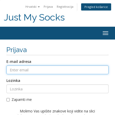
Hrvatski
Prijava
Registtracija
Pregled košarice
Just My Socks
Togg
navig
Prijava
E-mail adresa
Lozinka
Zapamti me
Molimo Vas upišite znakove koji vidite na slici