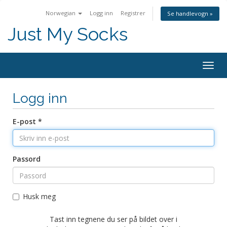
Norwegian
Logg inn
Registrer
Se handlevogn »
Just My Socks
Togg
navig
Logg inn
E-post *
Passord
Husk meg
Tast inn tegnene du ser på bildet over i