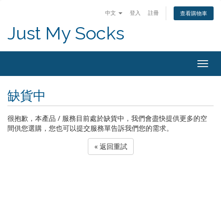
中文
登入
註冊
查看購物車
Just My Socks
Togg
navig
缺貨中
很抱歉，本產品 / 服務目前處於缺貨中，我們會盡快提供更多的空
間供您選購，您也可以提交服務單告訴我們您的需求。
« 返回重試