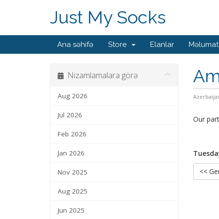
Just My Socks
Ana səhifə
Store
Elanlar
Məlumat
Ams
Nizamlamalara görə
Aug 2026
Azerbaija
Jul 2026
Our par
Feb 2026
Jan 2026
Tuesday
<< Ger
Nov 2025
Aug 2025
Jun 2025