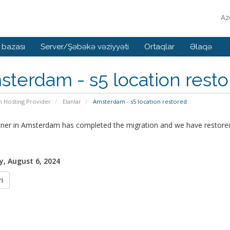
Az
 bazası
Server/Şəbəkə vəziyyəti
Ortaqlar
Əlaqə
terdam - s5 location rest
n Hosting Provider
Elanlar
Amsterdam - s5 location restored
tner in Amsterdam has completed the migration and we have restored
, August 6, 2024
i