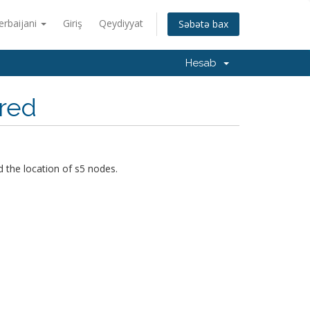
erbaijani
Giriş
Qeydiyyat
Səbətə bax
Hesab
ored
 the location of s5 nodes.