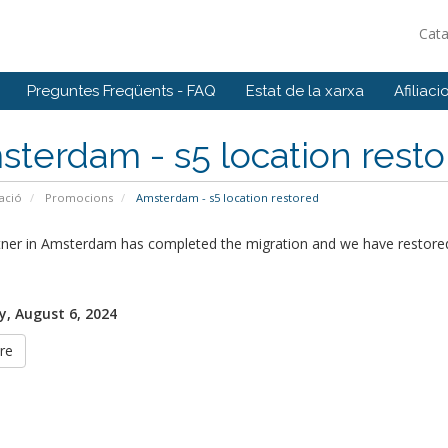
Cat
Preguntes Freqüents - FAQ
Estat de la xarxa
Afiliaci
terdam - s5 location rest
ació
Promocions
Amsterdam - s5 location restored
tner in Amsterdam has completed the migration and we have restored
, August 6, 2024
re