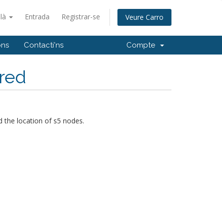
alà
Entrada
Registrar-se
Veure Carro
ons
Contacti'ns
Compte
ored
 the location of s5 nodes.