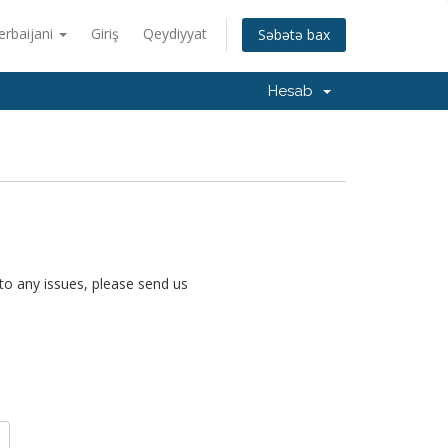
erbaijani
Giriş
Qeydiyyat
Səbətə bax
Hesab
nto any issues, please send us