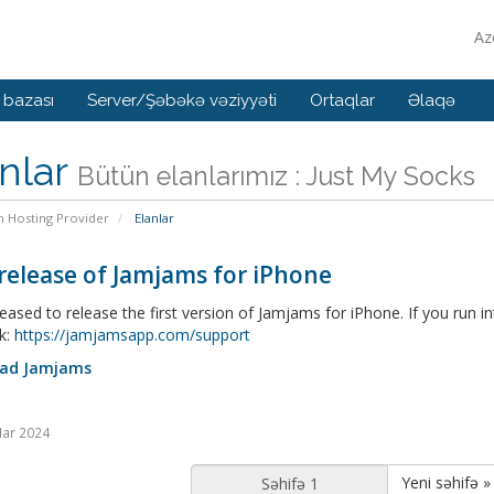
Az
 bazası
Server/Şəbəkə vəziyyəti
Ortaqlar
Əlaqə
nlar
Bütün elanlarımız : Just My Socks
n Hosting Provider
Elanlar
 release of Jamjams for iPhone
eased to release the first version of Jamjams for iPhone. If you run i
k:
https://jamjamsapp.com/support
ad Jamjams
Mar 2024
Yeni səhifə »