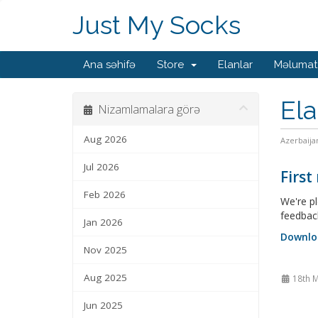
Just My Socks
Ana səhifə
Store
Elanlar
Məlumat
Ela
Nizamlamalara görə
Aug 2026
Azerbaija
Jul 2026
First
Feb 2026
We're pl
feedbac
Jan 2026
Downlo
Nov 2025
Aug 2025
18th 
Jun 2025