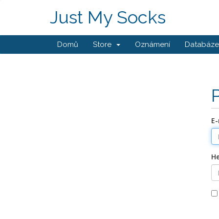
Just My Socks
Domů
Store
Oznámení
Databáze 
E-
He