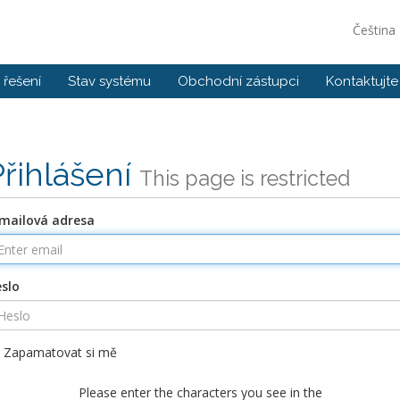
Čeština
řešení
Stav systému
Obchodní zástupci
Kontaktujte
Přihlášení
This page is restricted
mailová adresa
slo
Zapamatovat si mě
Please enter the characters you see in the