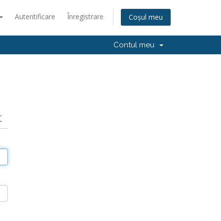
Autentificare
Înregistrare
Coșul meu
Contul meu
t