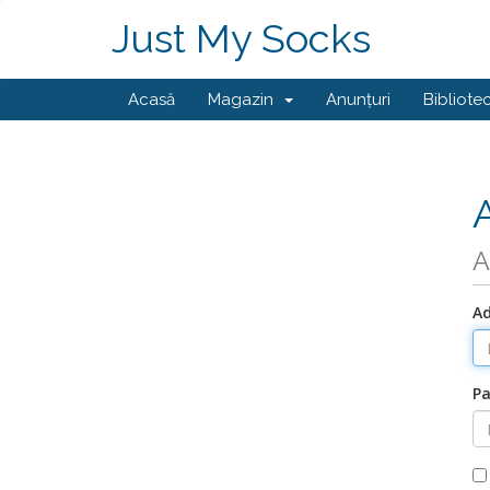
Just My Socks
Acasă
Magazin
Anunțuri
Bibliote
A
Ad
Pa