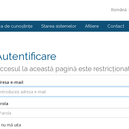
Română
ca de cunoștințe
Starea sistemelor
Afiliere
Contact
Autentificare
ccesul la această pagină este restricționa
resa e-mail
rola
nu mă uita