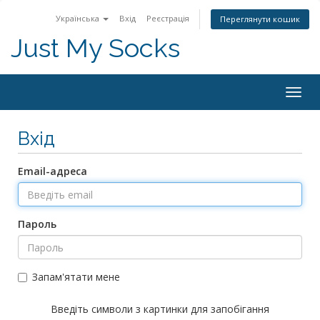
Українська
Вхід
Реєстрація
Переглянути кошик
Just My Socks
Togg
navig
Вхід
Email-адреса
Пароль
Запам'ятати мене
Введіть символи з картинки для запобігання