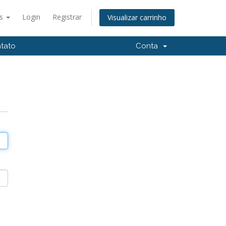
ês
Login
Registrar
Visualizar carrinho
tato
Conta