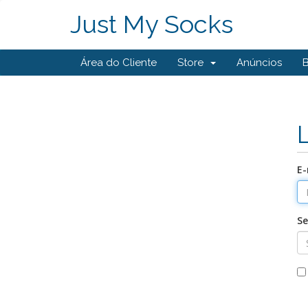
Just My Socks
Área do Cliente
Store
Anúncios
E-
S