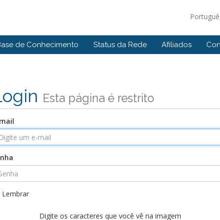
Portugu
Base de Conhecimento
Status da Rede
Afiliados
Con
Login
Esta página é restrito
mail
enha
Lembrar
Digite os caracteres que você vê na imagem