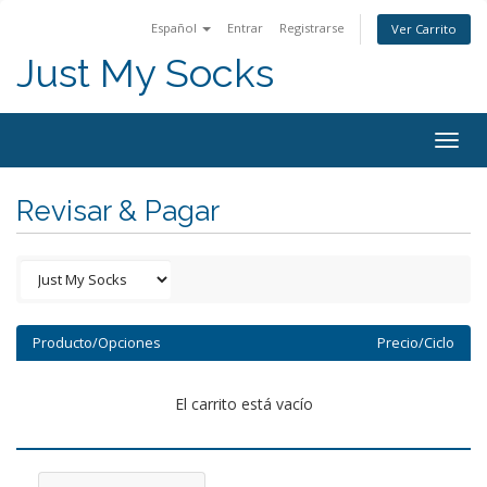
Español
Entrar
Registrarse
Ver Carrito
Just My Socks
Togg
navig
Revisar & Pagar
Producto/Opciones
Precio/Ciclo
El carrito está vacío