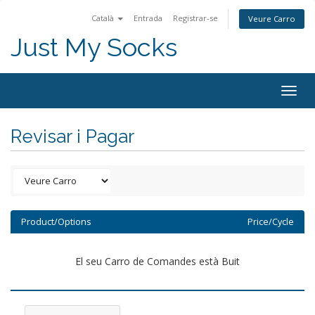
Català
Entrada
Registrar-se
Veure Carro
Just My Socks
Togg
navig
Revisar i Pagar
Product/Options
Price/Cycle
El seu Carro de Comandes està Buit