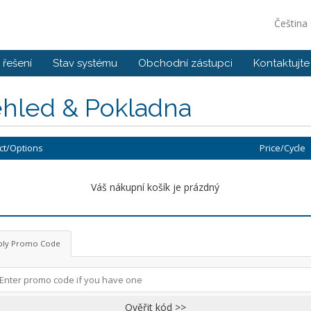
Čeština
řešení
Stav systému
Obchodní zástupci
Kontaktujte
ehled & Pokladna
ct/Options
Price/Cycle
Váš nákupní košík je prázdný
ply Promo Code
Ověřit kód >>