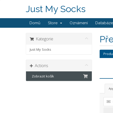
Just My Socks
Domů
Store
Oznámení
Databáze 
Př
Kategorie
Just My Socks
Produ
Actions
Zobrazit košík
Ap