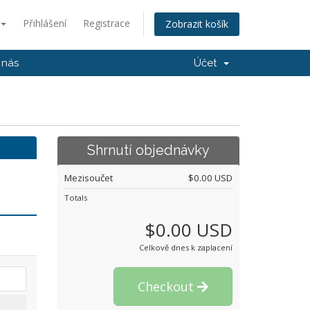
Přihlášení
Registrace
Zobrazit košík
 nás
Účet
Shrnutí objednávky
Mezisoučet
$0.00 USD
Totals
$0.00 USD
Celkově dnes k zaplacení
Checkout