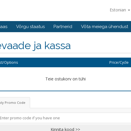
Estonian
baas
Võrgu staatus
Partnerid
Võta meiega ühendust
vaade ja kassa
ct/Options
Price/Cycle
Teie ostukorv on tühi
ply Promo Code
Kinnita kood >>