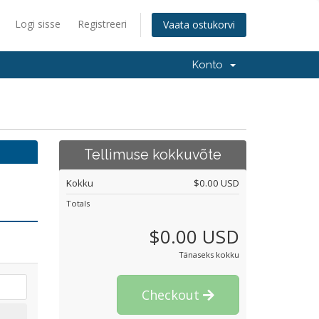
Logi sisse
Registreeri
Vaata ostukorvi
Konto
Tellimuse kokkuvõte
Kokku
$0.00 USD
Totals
$0.00 USD
Tänaseks kokku
Checkout