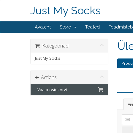
Just My Socks
Avaleht
Store
Teated
Teadmiste
Üle
Kategooriad
Just My Socks
Produ
Actions
Vaata ostukorvi
Ap