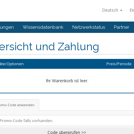
Deutsch
Ei
gungen
Wissensdatenbank
Netzwerkstatus
Partner
ersicht und Zahlung
kte/Optionen
Preis/Periode
Ihr Warenkorb ist leer.
omo-Code anwenden
Code überprüfen >>