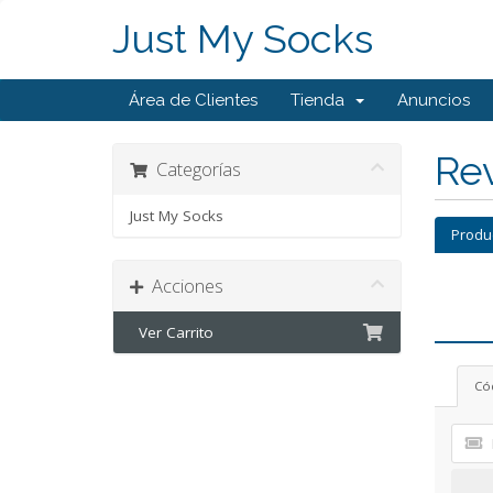
Just My Socks
Área de Clientes
Tienda
Anuncios
Rev
Categorías
Just My Socks
Produ
Acciones
Ver Carrito
Có