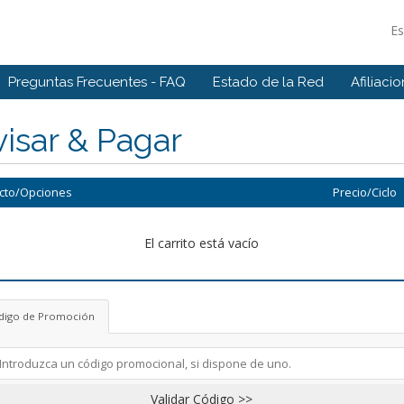
E
Preguntas Frecuentes - FAQ
Estado de la Red
Afiliaci
isar & Pagar
cto/Opciones
Precio/Ciclo
El carrito está vacío
digo de Promoción
Validar Código >>