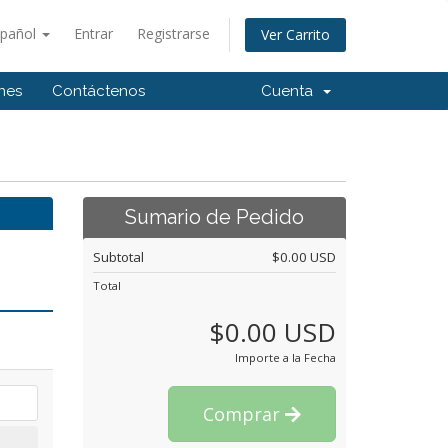
spañol
Entrar
Registrarse
Ver Carrito
ones
Contáctenos
Cuenta
Sumario de Pedido
Subtotal
$0.00 USD
Total
$0.00 USD
Importe a la Fecha
Comprar