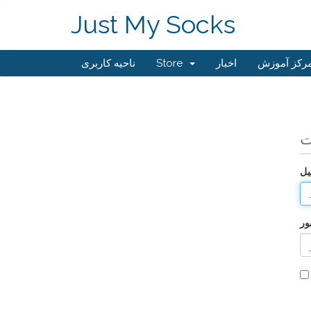
Just My Socks
رکز آموزش
اخبار
Store
ناحیه کاربری
ت
یل
ور