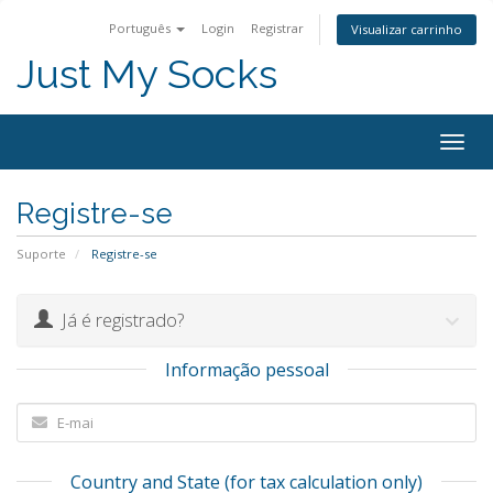
Português
Login
Registrar
Visualizar carrinho
Just My Socks
Togg
navig
Registre-se
Suporte
Registre-se
Já é registrado?
Informação pessoal
Country and State (for tax calculation only)