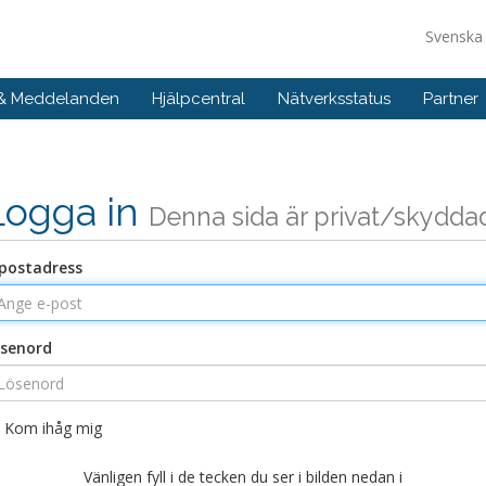
Svensk
 & Meddelanden
Hjälpcentral
Nätverksstatus
Partner
Logga in
Denna sida är privat/skydda
postadress
senord
Kom ihåg mig
Vänligen fyll i de tecken du ser i bilden nedan i