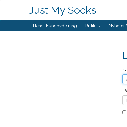
Just My Socks
Hem - Kundavdelning
Butik
Nyheter
E-
Lö