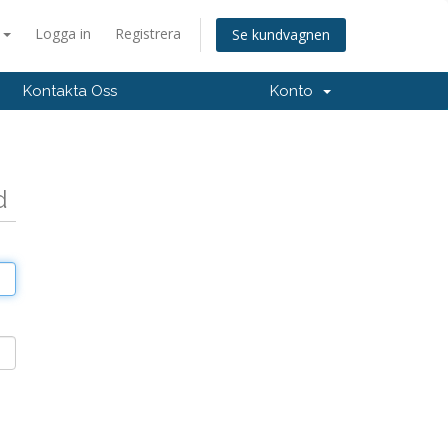
a
Logga in
Registrera
Se kundvagnen
Kontakta Oss
Konto
d